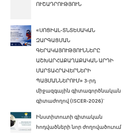
ՈՒՇԱԴՐՈՒԹՅՈՒՆ
«ՍՈՑԻԱԼ-ՏՆՏԵՍԱԿԱՆ
ԶԱՐԳԱՑՄԱՆ
ԳԵՐԱԿԱՅՈՒԹՅՈՒՆՆԵՐԸ
ԱՇԽԱՐՀԱՔԱՂԱՔԱԿԱՆ ԱՐԴԻ
ՄԱՐՏԱՀՐԱՎԵՐՆԵՐԻ
ՊԱՅՄԱՆՆԵՐՈՒՄ» 3-րդ
միջազգային գիտագործնական
գիտաժողով (ISCER-2026)`
Ինստիտուտի գիտական
հոդվածների նոր ժողովածուում