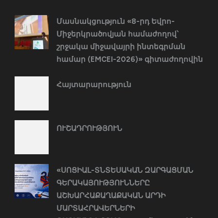
Մասնակցություն «8-րդ Եվրո-
Միջերկրածովյան համաժողով՝
շրջակա միջավայրի ինտեգրման
համար (EMCEI-2026)» գիտաժողովին
Հայտարարություն
ՈՒՇԱԴՐՈՒԹՅՈՒՆ
«ՍՈՑԻԱԼ-ՏՆՏԵՍԱԿԱՆ ԶԱՐԳԱՑՄԱՆ
ԳԵՐԱԿԱՅՈՒԹՅՈՒՆՆԵՐԸ
ԱՇԽԱՐՀԱՔԱՂԱՔԱԿԱՆ ԱՐԴԻ
ՄԱՐՏԱՀՐԱՎԵՐՆԵՐԻ