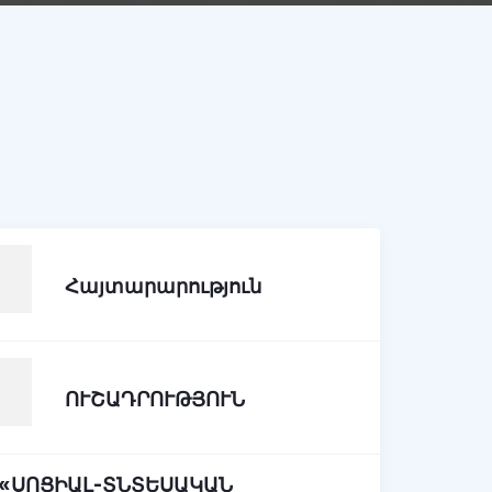
Հայտարարություն
ՈՒՇԱԴՐՈՒԹՅՈՒՆ
«ՍՈՑԻԱԼ-ՏՆՏԵՍԱԿԱՆ