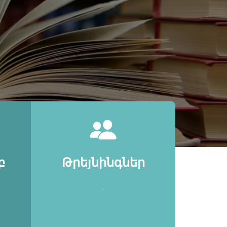
բ
Թրեյնինգներ
.