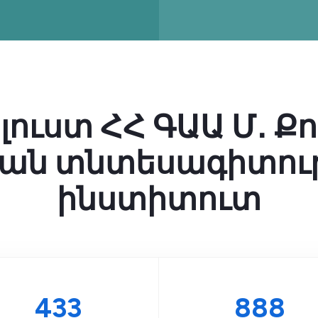
լուստ ՀՀ ԳԱԱ Մ․ Ք
ան տնտեսագիտու
ինստիտուտ
599
1234