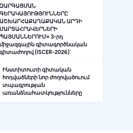
ԶԱՐԳԱՑՄԱՆ
ԳԵՐԱԿԱՅՈՒԹՅՈՒՆՆԵՐԸ
ԱՇԽԱՐՀԱՔԱՂԱՔԱԿԱՆ ԱՐԴԻ
ՄԱՐՏԱՀՐԱՎԵՐՆԵՐԻ
ՊԱՅՄԱՆՆԵՐՈՒՄ» 3-րդ
միջազգային գիտագործնական
գիտաժողով (ISCER-2026)`
Ինստիտուտի գիտական
հոդվածների նոր ժողովածուում
տպագրության
առանձնահատկությունները