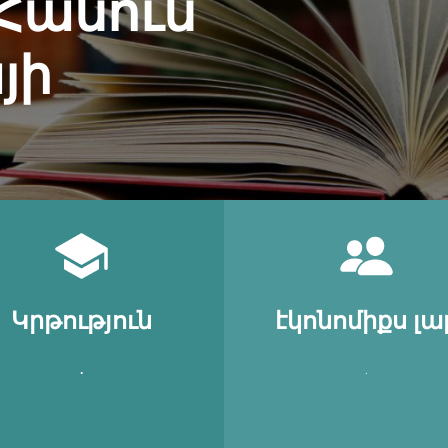
 Հանուն
յի
Կրթություն
էկոնոմիքս լա
․
.