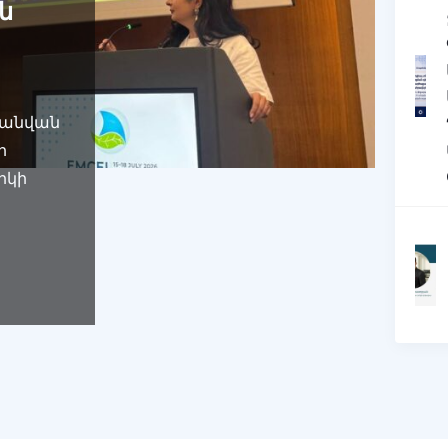
ն
ի անվան
ի
իկի