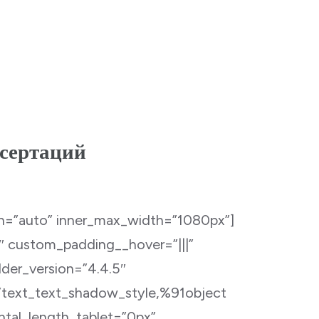
ссертаций
dth=”auto” inner_max_width=”1080px”]
 custom_padding__hover=”|||”
lder_version=”4.4.5″
”text_text_shadow_style,%91object
tal_length_tablet=”0px”