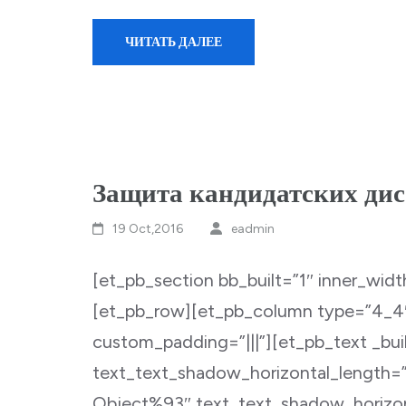
ЧИТАТЬ ДАЛЕЕ
Защита кандидатских ди
19 Oct,2016
eadmin
[et_pb_section bb_built=”1″ inner_wi
[et_pb_row][et_pb_column type=”4_4″
custom_padding=”|||”][et_pb_text _bui
text_text_shadow_horizontal_length=
Object%93″ text_text_shadow_horizon