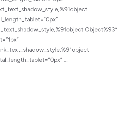
ext_text_shadow_style,%91object
l_length_tablet=”0px”
t_text_shadow_style,%91object Object%93″
t=”1px”
link_text_shadow_style,%91object
al_length_tablet=”0px” …