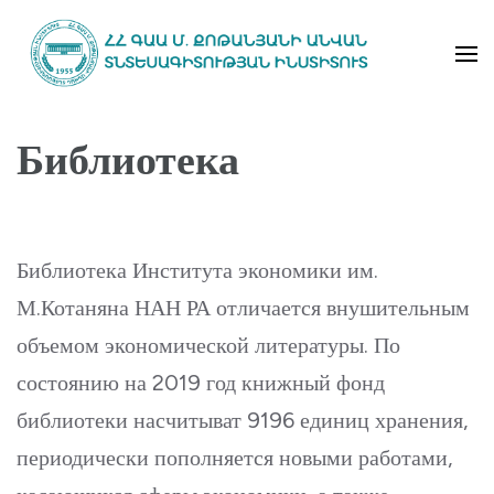
Skip
to
content
Институт экономики имени
(Press
Библиотека
М.Котаняна НАН РА
Enter)
Библиотека Института экономики им.
М.Котаняна НАН РА отличается внушитель­ным
объемом экономической литературы. По
состоянию на 2019 год книжный фонд
библиотеки насчитыват 9196 единиц хранения,
периодически пополняется новыми работами,