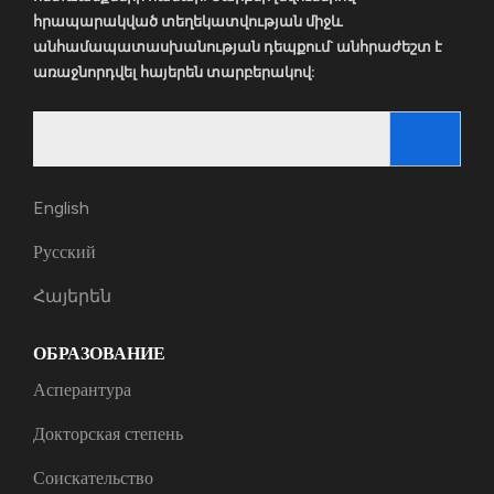
հրապարակված տեղեկատվության միջև
անհամապատասխանության դեպքում` անհրաժեշտ է
առաջնորդվել հայերեն տարբերակով:
Search
for:
English
Русский
Հայերեն
ОБРАЗОВАНИЕ
Асперантура
Докторская степень
Соискательство