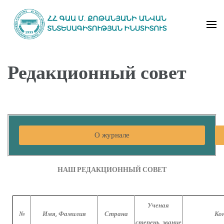
Институт экономики имени
Редакционный совет
М.Котаняна НАН РА
О журнале
НАШ РЕДАКЦИОННЫЙ СОВЕТ
Ученая
№
Имя, Фамилия
Страна
Ко
степень, звание