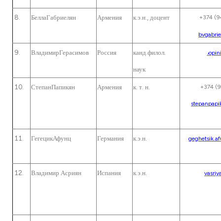
БеллаГабриелян
Армения
к.э.н., доцент
+374 (
bvgabri
ВладимирГерасимов
Россия
канд.филол.
coopin
наук
СтепанПапикян
Армения
к. т. н.
+374 (
stepanpap
ГегецикАфунц
Германия
к.э.н.
geghetsik.a
Владимир Асриян
Испания
к.э.н.
vasriy