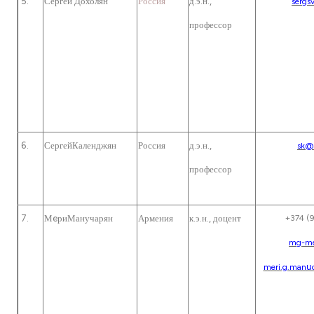
Сергей Дохолян
Россия
д.э.н.,
sergs
профессор
СергейКаленджян
Россия
д.э.н.,
sk@
профессор
МeриМанучарян
Армения
к.э.н., доцент
+374 (9
mg-me
meri.g.manս